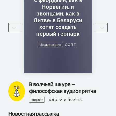
С фьордами, как в
Норвегии, и
звонцами, как в
Литве: в Беларуси
хотят создать
←
→
первый геопарк
Исследования
ООПТ
В волчьей шкуре —
философская аудиопритча
Подкаст
ФЛОРА И ФАУНА
Новостная рассылка