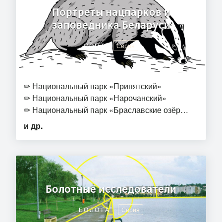
Портреты нацпарков и
заповедника Беларуси
ООПТ
Серия
✏
Национальный парк «Припятский»
✏
Национальный парк «Нарочанский»
✏
Национальный парк «Браславские озёр…
и др.
Болотные исследователи
БОЛОТА
Серия