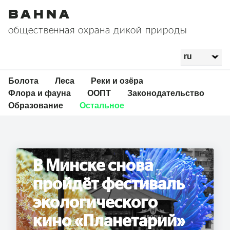
Bahna
общественная охрана дикой природы
Болота
Леса
Реки и озёра
Флора и фауна
ООПТ
Законодательство
Образование
Остальное
В Минске снова
пройдёт фестиваль
экологического
кино «Планетарий»