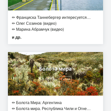
✏
Франциска Таннебергер интересуется…
✏
Олег Созинов (видео)
✏
Марина Абрамчук (видео)
и др.
Болота мира
БОЛОТА
Серия
✏
Болота Мира: Аргентина
✏
Болота мира. Республика Чили и Огне…