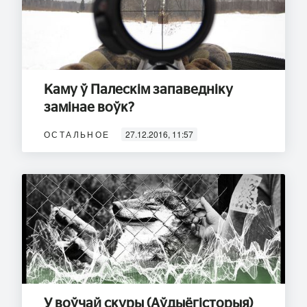
Каму ў Палескім запаведніку
замінае воўк?
ОСТАЛЬНОЕ
27.12.2016, 11:57
У воўчай скуры (Аўдыёгiсторыя)