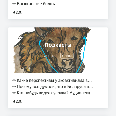
✏
Васюганские болота
и др.
Подкасты
БАГНА
Серия
✏
Какие перспективы у экоактивизма в…
✏
Почему все думали, что в Беларуси н…
✏
Кто-нибудь видел суслика? Аудиолекц…
и др.