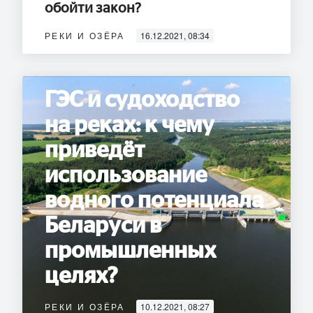
обойти закон?
РЕКИ И ОЗЁРА
16.12.2021, 08:34
ГЭС и судоходство
на реках: к чему
приведёт
использование
водного потенциала
Беларуси в
промышленных
целях?
РЕКИ И ОЗЁРА
10.12.2021, 08:27