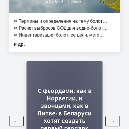
БОЛОТА
Серия
✏
Термины и определения на тему болот…
✏
Расчет выбросов CO2 для водно-болот…
✏
Инвентаризация болот: ее цели, мето…
и др.
С фьордами, как в
Норвегии, и
звонцами, как в
Литве: в Беларуси
хотят создать
←
→
первый геопарк