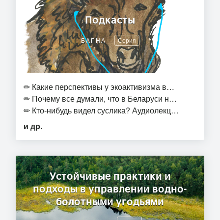
Подкасты
БАГНА
Серия
✏
Какие перспективы у экоактивизма в…
✏
Почему все думали, что в Беларуси н…
✏
Кто-нибудь видел суслика? Аудиолекц…
и др.
Устойчивые практики и
подходы в управлении водно-
болотными угодьями