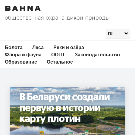
Bahna
общественная охрана дикой природы
Болота
Леса
Реки и озёра
Флора и фауна
ООПТ
Законодательство
Образование
Остальное
В Беларуси создали
первую в истории
карту плотин