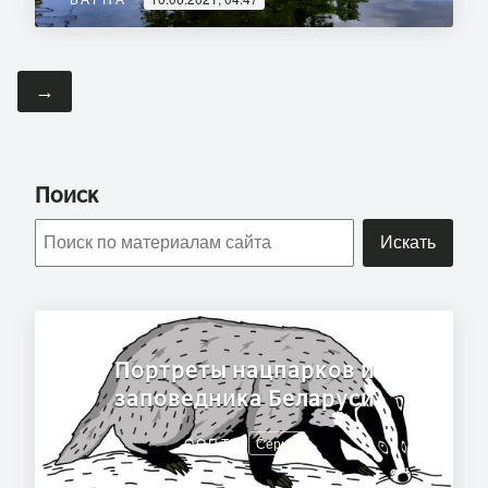
→
Поиск
Искать
Портреты нацпарков и
заповедника Беларуси
ООПТ
Серия