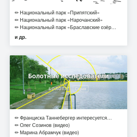
✏
Национальный парк «Припятский»
✏
Национальный парк «Нарочанский»
✏
Национальный парк «Браславские озёр…
и др.
Болотные исследователи
БОЛОТА
Серия
✏
Франциска Таннебергер интересуется…
✏
Олег Созинов (видео)
✏
Марина Абрамчук (видео)