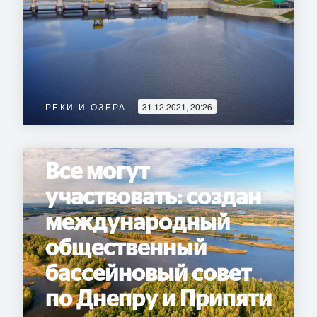
РЕКИ И ОЗЁРА
31.12.2021, 20:26
Все могут
участвовать: создан
международный
общественный
бассейновый совет
по Днепру и Припяти