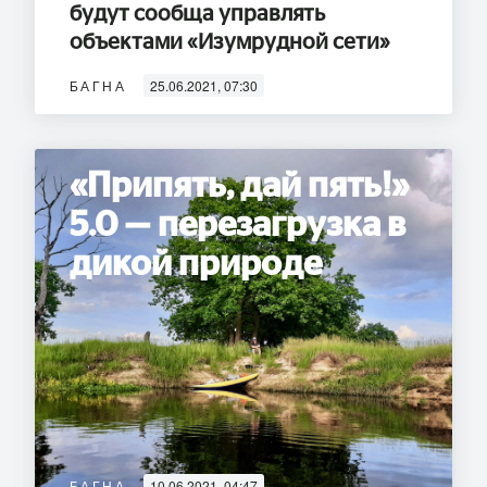
будут сообща управлять
объектами «Изумрудной сети»
БАГНА
25.06.2021, 07:30
«Припять, дай пять!»
5.0 — перезагрузка в
дикой природе
БАГНА
10.06.2021, 04:47