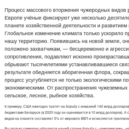
Процесс массового вторжения чужеродных видов 
Европе учёные фиксируют уже несколько десятиле
планете хозяйственной деятельности и развитием
Глобальное изменение климата только ускорило п
нашу территорию. Появившись на новой земле, они
положено захватчикам, — бесцеремонно и агресси
сопротивления, подавляют исконно произраставши
обрывают тысячелетиями устанавливавшиеся связи
результате обедняется аборигенная флора, сокра
процесс усугубляется не только экологическими по
экономическими. От распространения чужеземных 
сельское, лесное, рыбное хозяйства.
К примеру, США ежегодно тратят на борьбу с инвазией 140 млрд долларов
бюджетами Беларуси (в 2020 году он оценивается в 10 млрд долларов). А
видов на планете составляет 5% от мирового ВВП и исчисляется триллио
Во сколько суммарно обходится нашей стране борьба с «чужеземцами», не