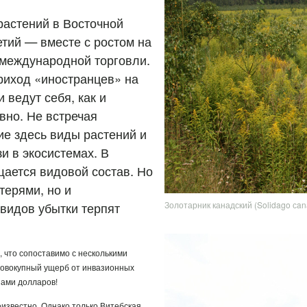
растений в Восточной
тий — вместе с ростом на
 международной торговли.
риход «иностранцев» на
 ведут себя, как и
вно. Не встречая
е здесь виды растений и
 в экосистемах. В
щается видовой состав. Но
терями, но и
Золотарник канадский (Solidago сan
видов убытки терпят
, что сопоставимо с несколькими
 совокупный ущерб от инвазионных
нами долларов!
известно. Однако только Витебская