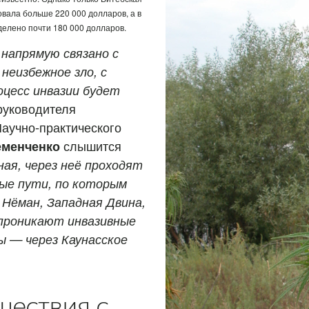
вала больше 220 000 долларов, а в
елено почти 180 000 долларов.
 напрямую связано с
неизбежное зло, с
цесс инвазии будет
руководителя
аучно-практического
еменченко
слышится
ая, через неё проходят
ые пути, по которым
 Нёман, Западная Двина,
 проникают инвазивные
ы — через Каунасское
шествия с