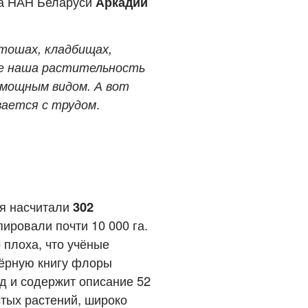
ча НАН Беларуси
Аркадий
тошах, кладбищах,
де наша растительность
 мощным видом. А вот
вается с трудом
.
ня насчитали
302
ировали почти 10 000 га.
 плоха, что учёные
Чёрную книгу флоры
д и содержит описание 52
тых растений, широко