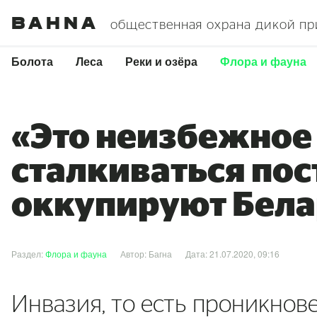
Bahna
общественная охрана дикой п
Болота
Леса
Реки и озёра
Флора и фауна
«Это неизбежное 
сталкиваться пос
оккупируют Бела
Раздел:
Флора и фауна
Автор: Багна
Дата: 21.07.2020, 09:16
Инвазия, то есть проникно