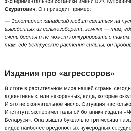
экспериментальной ботаники имени В.Ф. Купреви
Скуратович
. Он приводит пример:
—
Золотарник канадский любит селиться на пус
выведенных из сельхозоборота землях — там, г
очень бедная и не может конкурировать с таким
там, где беларусские растения сильны, он проби
Издания про «агрессоров»
В итоге в растительном мире нашей страны сегод
адвентивных, или некоренных, вида, которые оккуп
И это не окончательное число. Ситуация настолько
Института экспериментальной ботаники издали «
Беларуси». Она вышла буквально три месяца наза
видов наиболее вредоносных чужеродных сосудис