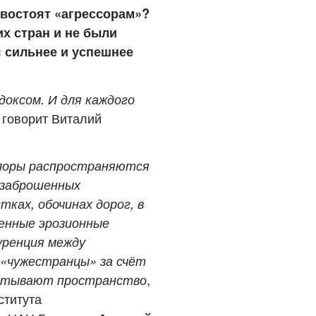
ивостоят «агрессорам»?
х стран и не были
 сильнее и успешнее
доксом. И для каждого
 говорит Виталий
флоры распространяются
 заброшенных
тках, обочинах дорог, в
енные эрозионные
куренция между
и «чужестранцы» за счёт
хватывают пространство
,
ститута