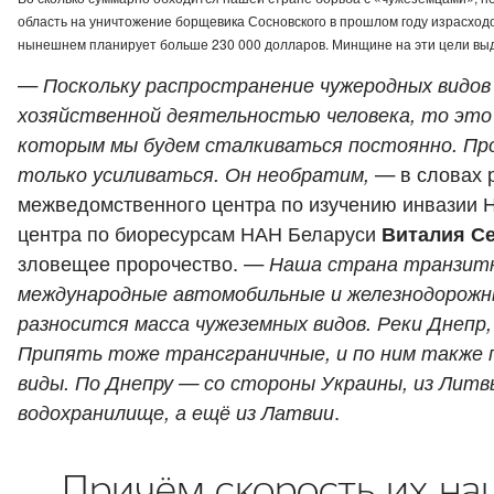
область на уничтожение борщевика Сосновского в прошлом году израсходо
нынешнем планирует больше 230 000 долларов. Минщине на эти цели выд
—
Поскольку распространение чужеродных видов
хозяйственной деятельностью человека, то это 
которым мы будем сталкиваться постоянно. Про
только усиливаться. Он необратим,
— в словах 
межведомственного центра по изучению инвазии Н
центра по биоресурсам НАН Беларуси
Виталия С
зловещее пророчество. —
Наша страна транзитн
международные автомобильные и железнодорожн
разносится масса чужеземных видов. Реки Днепр,
Припять тоже трансграничные, и по ним также
виды. По Днепру — со стороны Украины, из Литв
водохранилище, а ещё из Латвии
.
Причём скорость их на