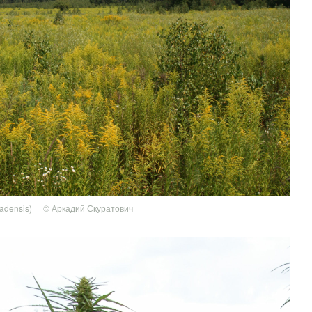
adensis)
© Аркадий Скуратович