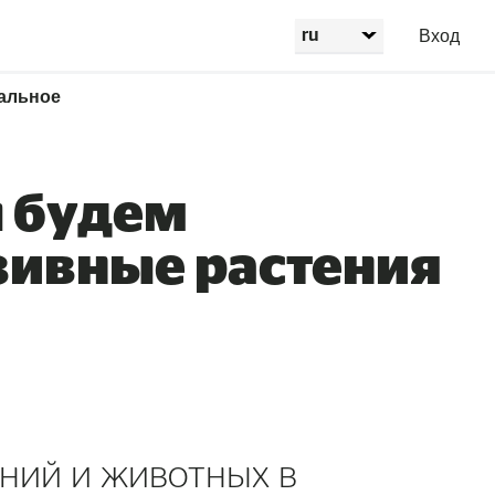
Вход
альное
ы будем
зивные растения
ений и животных в