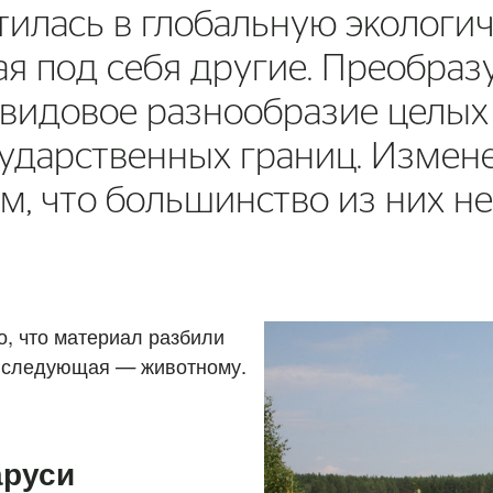
тилась в глобальную экологи
я под себя другие. Преобраз
видовое разнообразие целых 
сударственных границ. Измен
том, что большинство из них 
о, что материал разбили
, следующая — животному.
аруси