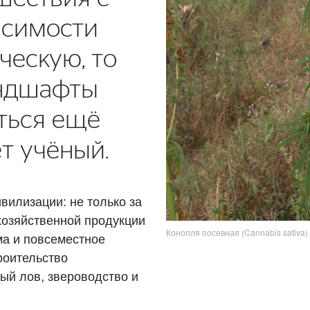
исимости
ческую, то
андшафты
ться ещё
т учёный.
ивилизации: не только за
хозяйственной продукции
Конопля посевная (Cannabis sativa)
зма и повсеместное
роительство
ный лов, звероводство и