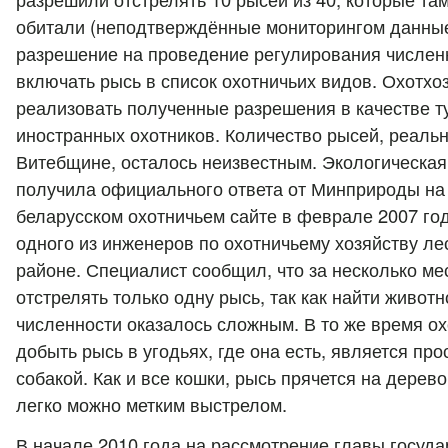
обитали (неподтверждённые мониторингом данны
разрешение на проведение регулирования численн
включать рысь в список охотничьих видов. Охотхо
реализовать полученные разрешения в качестве т
иностранных охотников. Количество рысей, реаль
Витебщине, осталось неизвестным. Экологическая
получила официального ответа от Минприроды на
беларусском охотничьем сайте в феврале 2007 го
одного из инженеров по охотничьему хозяйству ле
районе. Специалист сообщил, что за несколько ме
отстрелять только одну рысь, так как найти живот
численности оказалось сложным. В то же время о
добыть рысь в угодьях, где она есть, является про
собакой. Как и все кошки, рысь прячется на дерево
легко можно метким выстрелом.
В начале 2010 года на рассмотрение главы госуда