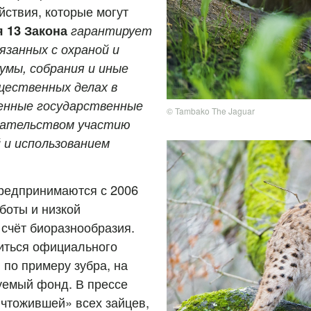
ствия, которые могут
я 13 Закона
гарантирует
язанных с охраной и
умы, собрания и иные
щественных делах в
енные государственные
© Tambako The Jaguar
дательством участию
й и использованием
предпринимаются с 2006
боты и низкой
 счёт биоразнообразия.
иться официального
 по примеру зубра, на
уемый фонд. В прессе
ичтожившей» всех зайцев,