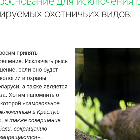
обоснование для исключения 
мируемых охотничьих видов.
росим принять
решение. Исключать рысь
шение, если оно будет
экологии и охраны
ларуси, а также является
ва. Хотим напомнить о
 которой
«самовольное
включённым в Красную
т, а также совершение
бели, сокращению
, запрещаются»
.