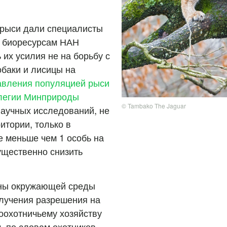
рыси дали специалисты
о биоресурсам НАН
их усилия не на борьбу с
обаки и лисицы на
авления популяцией рыси
ллегии Минприроды
© Tambako The Jaguar
научных исследований, не
итории, только в
е меньше чем 1 особь на
существенно снизить
аны окружающей среды
олучения разрешения на
соохотничьему хозяйству
, по словам охотников,