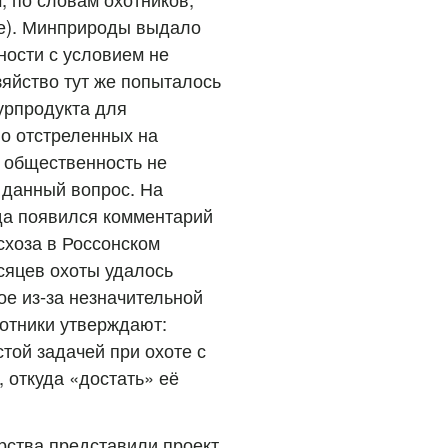
е). Минприроды выдало
ости с условием не
зяйство тут же попыталось
урпродукта для
но отстреленных на
 общественность не
 данный вопрос. На
да появился комментарий
схоза в Россонском
сяцев охоты удалось
ное из-за незначительной
хотники утверждают:
стой задачей при охоте с
, откуда «достать» её
рства представили проект