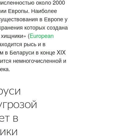
численностью около 2000
рии Европы. Наиболее
существования в Европе у
хранения которых создана
хищники» (
European
аходится рысь и в
 в Беларуси в конце XIX
овится немногочисленной и
ека.
руси
угрозой
ет в
лики