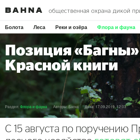
Bahna
общественная охрана дикой п
Болота
Леса
Реки и озёра
Флора и фауна
Позиция «Багны»
Красной книги
Раздел:
Флора и фауна
Авторы: Багна
Дата: 17.09.2019, 12:03
С 15 августа по поручению 