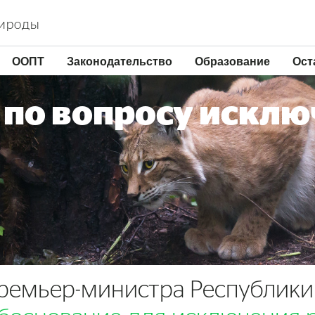
рироды
ООПТ
Законодательство
Образование
Ост
 по вопросу исклю
Премьер-министра Республики