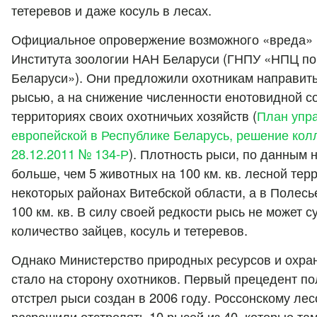
тетеревов и даже косуль в лесах.
Официальное опровержение возможного «вреда» 
Института зоологии НАН Беларуси (ГНПУ «НПЦ п
Беларуси»). Они предложили охотникам направить 
рысью, а на снижение численности енотовидной с
территориях своих охотничьих хозяйств (
План упр
европейской в Республике Беларусь, решение ко
28.12.2011 № 134-Р
). Плотность рыси, по данным 
больше, чем 5 животных на 100 км. кв. лесной терр
некоторых районах Витебской области, а в Полесь
100 км. кв. В силу своей редкости рысь не может 
количество зайцев, косуль и тетеревов.
Однако Министерство природных ресурсов и охр
стало на сторону охотников. Первый прецедент п
отстрел рыси создан в 2006 году. Россонскому ле
разрешили отстрелять 10 рысей из 40, которые там