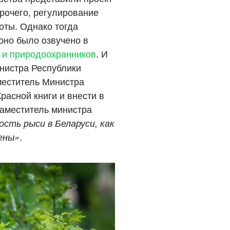
рочего, регулирование
оты. Однако тогда
оно было озвучено в
 и природоохранников
. И
нистра Республики
меститель Министра
расной книги и внести в
заместитель министра
сть рыси в Беларуси, как
ены»
.