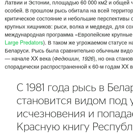
Латвии и Эстонии, площадью 60 000 км2 и общей 
особей. В прошлом рысь обитала на всей террито
критическое состояние и небольшие перспективы 
крупных хищников: рыси, волка и медведя, для со
международная программа «Европейские крупные 
Large Predators
). В таком же угрожаемом статусе н
Беларуси. Рысь была сравнительно обычным видом
— начале XX века (
Федюшин, 1926
), но она стан
спорадически распространенной к 60-м годам XX в
С 1981 года рысь в Бела
становится видом под 
исчезновения и попада
Красную книгу Респуб