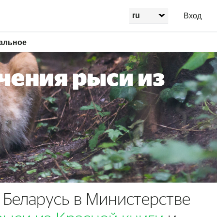
Вход
альное
чения рыси из
 Беларусь в Министерстве